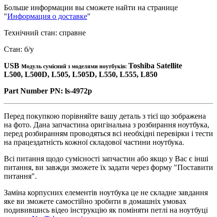
Больше информации вы сможете найти на странице
"
Информация о доставке
"
Технічний стан: справне
Стан: б/у
USB м
Toshiba Satellite
одуль сумісний з моделями ноутбуків:
L500,
L500D,
L505,
L505D,
L550, L555, L850
Part Number
PN:
ls-4972p
Перед покупкою порівняйте вашу деталь з тієї що зображена
на фото. Дана запчастина оригінальна з розбирання ноутбука,
перед розбиранням проводяться всі необхідні перевірки і тести
на працездатність кожної складової частини ноутбука.
Всі питання щодо сумісності запчастин або якщо у Вас є інші
питання, ви завжди зможете їх задати через форму "Поставити
питання".
Заміна корпусних елементів ноутбука це не складне завдання
яке ви зможете самостійно зробити в домашніх умовах
подивившись відео інструкцію як поміняти петлі на ноутбуці