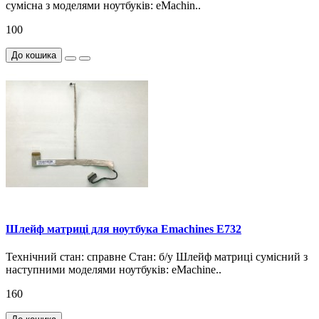
сумісна з моделями ноутбуків: eMachin..
100
До кошика
Шлейф матриці для ноутбука Emachines E732
Технічний стан: справне Стан: б/у Шлейф матриці сумісний з
наступними моделями ноутбуків: eMachine..
160