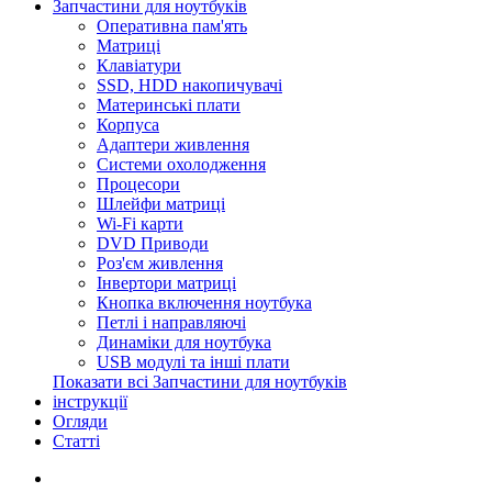
Запчастини для ноутбуків
Оперативна пам'ять
Матриці
Клавіатури
SSD, HDD накопичувачі
Материнські плати
Корпуса
Адаптери живлення
Системи охолодження
Процесори
Шлейфи матриці
Wi-Fi карти
DVD Приводи
Роз'єм живлення
Інвертори матриці
Кнопка включення ноутбука
Петлі і направляючі
Динаміки для ноутбука
USB модулі та інші плати
Показати всі Запчастини для ноутбуків
інструкції
Огляди
Статті