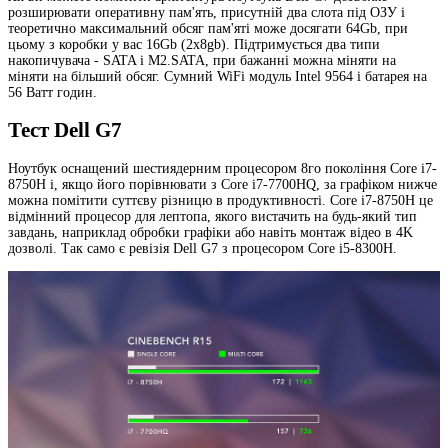
розширювати оперативну пам'ять, присутній два слота під ОЗУ і
теоретично максимальний обсяг пам'яті може досягати 64Gb, при
цьому з коробки у вас 16Gb (2х8gb). Підтримується два типи
накопичувача - SATA і M2.SATA, при бажанні можна міняти на
міняти на більший обсяг. Сумний WiFi модуль Intel 9564 і батарея на
56 Ватт годин.
Тест Dell G7
Ноутбук оснащений шестиядерним процесором 8го покоління Core i7-
8750H і, якщо його порівнювати з Core i7-7700HQ, за графіком нижче
можна помітити суттєву різницю в продуктивності. Core i7-8750H це
відмінний процесор для лептопа, якого вистачить на будь-який тип
завдань, наприклад обробки графіки або навіть монтаж відео в 4K
дозволі. Так само є ревізія Dell G7 з процесором Core i5-8300H.