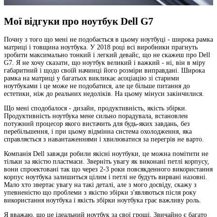
Мої відгуки про ноутбук Dell G7
Почну з того що мені не подобається в цьому ноутбуці - широка рамка
матриці і товщина ноутбука. У 2018 році всі виробники прагнуть
зробити максимально тонкий і легкий девайс, що не скажеш про Dell
G7. Я не хочу сказати, що ноутбук великий і важкий - ні, він в міру
габаритний і щодо своїй начинці його розміри виправдані. Широка
рамка на матриці у багатьох викликає асоціацію зі старими
ноутбуками і це може не подобатися, але це більше питання до
естетики, ніж до реальних недоліків. На цьому мінуси закінчилися.
Що мені сподобалося - дизайн, продуктивність, якість збірки.
Продуктивність ноутбука мене сильно порадувала, встановлен
потужний процесор якого вистачить для будь-яких завдань, без
перебільшення, і при цьому відмінна система охолодження, яка
справляється з навантаженнями і хвилюватися за перегрів не варто.
Компанія Dell завжди робили якісні ноутбуки, це можна помітити не
тільки за якістю пластмаси. Зверніть увагу як виконані петлі корпусу,
вони спроектовані так що через 2-3 роки повсякденного використання
корпус ноутбука залишиться цілим і петлі не будуть вирвані назовні.
Мало хто звертає увагу на такі деталі, але з мого досвіду, скажу з
упевненістю що проблеми з якістю збірки з'являються після року
використання ноутбука і якість збірки ноутбука грає важливу роль.
Я вважаю, що це ідеальний ноутбук за свої гроші. Звичайно є багато