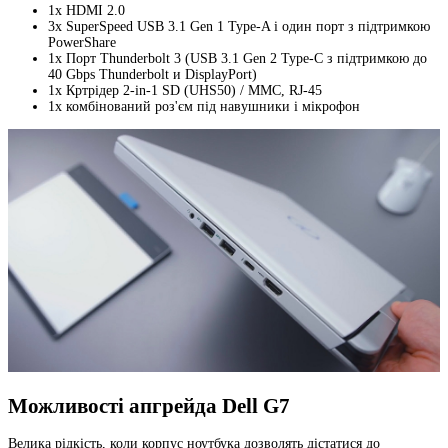
1x HDMI 2.0
3x SuperSpeed USB 3.1 Gen 1 Type-A і один порт з підтримкою
PowerShare
1x Порт Thunderbolt 3 (USB 3.1 Gen 2 Type-C з підтримкою до
40 Gbps Thunderbolt и DisplayPort)
1x Кртрідер 2-in-1 SD (UHS50) / MMC, RJ-45
1x комбінований роз'єм під навушники і мікрофон
Можливості апгрейда Dell G7
Велика рідкість, коли корпус ноутбука дозволять дістатися до