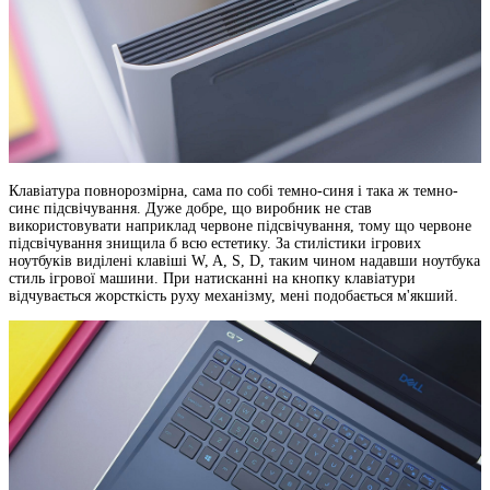
Клавіатура повнорозмірна, сама по собі темно-синя і така ж темно-
синє підсвічування. Дуже добре, що виробник не став
використовувати наприклад червоне підсвічування, тому що червоне
підсвічування знищила б всю естетику. За стилістики ігрових
ноутбуків виділені клавіші W, A, S, D, таким чином надавши ноутбука
стиль ігрової машини. При натисканні на кнопку клавіатури
відчувається жорсткість руху механізму, мені подобається м'якший.