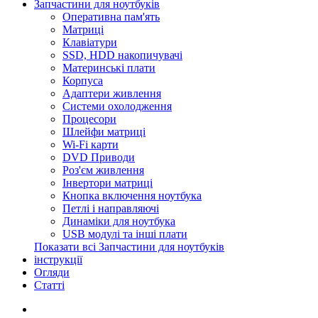
Запчастини для ноутбуків
Оперативна пам'ять
Матриці
Клавіатури
SSD, HDD накопичувачі
Материнські плати
Корпуса
Адаптери живлення
Системи охолодження
Процесори
Шлейфи матриці
Wi-Fi карти
DVD Приводи
Роз'єм живлення
Інвертори матриці
Кнопка включення ноутбука
Петлі і направляючі
Динаміки для ноутбука
USB модулі та інші плати
Показати всі Запчастини для ноутбуків
інструкції
Огляди
Статті