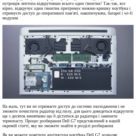
нутрощів лептопа відкрутивши всього один гвинтик! Так-так, все
вірно, відкручує один гвинтик притримує нижню кришку ноутбука і
отримуєте доступ до оперативної пам'яті, накопичувача, батареї і wi-fi
модулем.
На жаль, тут ви не отримаєте доступ до системи охолодження і не
зможете почистити радіатор від пилу, для цього доведеться відкрутити
ще з десяток винятково що б дістатися до радіатора і замінити
термопасту. Процес розбирання Dell G7 представлений в нашій
окремій статті, яку ви зможете знайти в розділі розбирання.
Як ви можете помітити архітектура ноутбука Dell G7 дозволяє