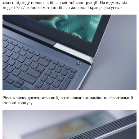
такого підходу полягає в більш міцної конструкції. На відміну від
моделі 7577, кришка матриці більш жорстка і краще фіксується.
Рівень звуку досить хороший, розташовані динаміки на фронтальній
стороні корпусу.