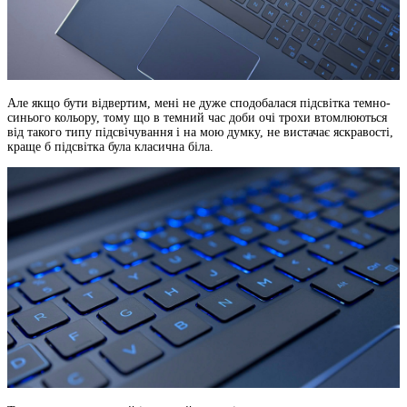
Але якщо бути відвертим, мені не дуже сподобалася підсвітка темно-
синього кольору, тому що в темний час доби очі трохи втомлюються
від такого типу підсвічування і на мою думку, не вистачає яскравості,
краще б підсвітка була класична біла.