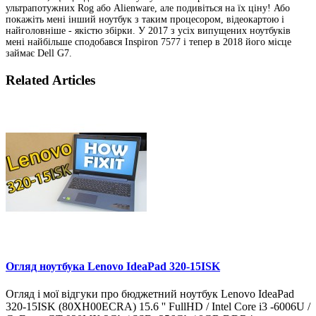
ультрапотужних Rog або Alienware, але подивіться на їх ціну! Або
покажіть мені інший ноутбук з таким процесором, відеокартою і
найголовніше - якістю збірки. У 2017 з усіх випущених ноутбуків
мені найбільше сподобався Inspiron 7577 і тепер в 2018 його місце
займає Dell G7.
Related Articles
Огляд ноутбука Lenovo IdeaPad 320-15ISK
Огляд і мої відгуки про бюджетний ноутбук Lenovo IdeaPad
320-15ISK (80XH00ECRA) 15.6 '' FullHD / Intel Core i3 -6006U /