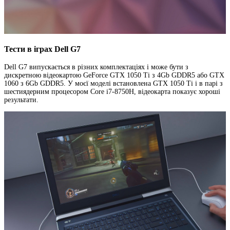
Тести в іграх Dell G7
Dell G7 випускається в різних комплектаціях і може бути з
дискретною відеокартою GeForce GTX 1050 Ti з 4Gb GDDR5 або GTX
1060 з 6Gb GDDR5. У моєї моделі встановлена GTX 1050 Ti і в парі з
шестиядерним процесором Core i7-8750H, відеокарта показує хороші
результати.