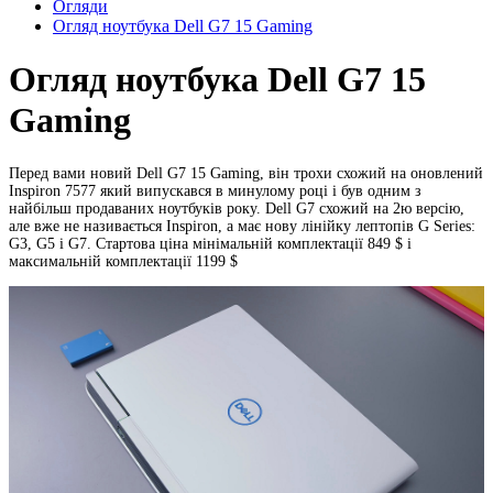
Огляди
Огляд ноутбука Dell G7 15 Gaming
Огляд ноутбука Dell G7 15
Gaming
Перед вами новий Dell G7 15 Gaming, він трохи схожий на оновлений
Inspiron 7577 який випускався в минулому році і був одним з
найбільш продаваних ноутбуків року. Dell G7 схожий на 2ю версію,
але вже не називається Inspiron, а має нову лінійку лептопів G Series:
G3, G5 і G7. Стартова ціна мінімальній комплектації 849 $ і
максимальній комплектації 1199 $