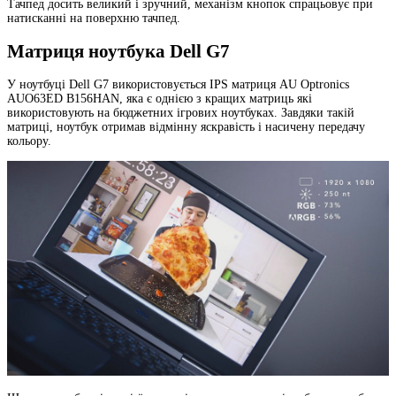
Тачпед досить великий і зручний, механізм кнопок спрацьовує при
натисканні на поверхню тачпед.
Матриця ноутбука Dell G7
У ноутбуці Dell G7 використовується IPS матриця AU Optronics
AUO63ED B156HAN, яка є однією з кращих матриць які
використовують на бюджетних ігрових ноутбуках. Завдяки такій
матриці, ноутбук отримав відмінну яскравість і насичену передачу
кольору.