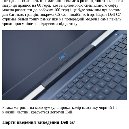
Ще одна особливість цієї матриці полягає в розгоні, тобто з коробки
матриця працює на 60 герц, але за допомогою спеціального софту
можна розганяти до робочих 100 герц і це буде значним приростом
для багатьох гравців, зокрема CS Go і подібних ігор. Екран Dell G7
отримав більш тонку рамку ніж на попередній моделі і сама панель
трохи приємніше за відчуттями від дотику.
Рамка матриці, на мою думку, широка, колір пластику чорний і в
нижній частині красується логотип Dell.
Порти введення-виведення Dell G7