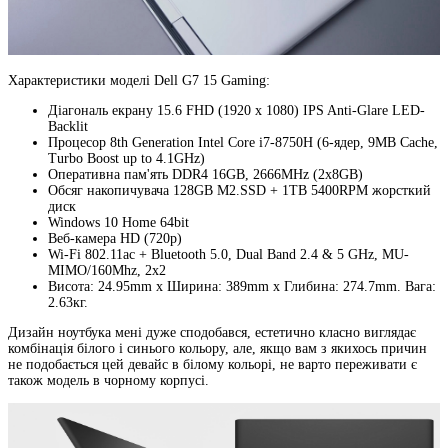
Характеристики моделі Dell G7 15 Gaming:
Діагональ екрану 15.6 FHD (1920 x 1080) IPS Anti-Glare LED-
Backlit
Процесор 8th Generation Intel Core i7-8750H (6-ядер, 9MB Cache,
Turbo Boost up to 4.1GHz)
Оперативна пам'ять DDR4 16GB, 2666MHz (2x8GB)
Обсяг накопичувача 128GB M2.SSD + 1TB 5400RPM жорсткий
диск
Windows 10 Home 64bit
Веб-камера HD (720p)
Wi-Fi 802.11ac + Bluetooth 5.0, Dual Band 2.4 & 5 GHz, MU-
MIMO/160Mhz, 2x2
Висота: 24.95mm x Ширина: 389mm x Глибина: 274.7mm. Вага:
2.63кг.
Дизайн ноутбука мені дуже сподобався, естетично класно виглядає
комбінація білого і синього кольору, але, якщо вам з якихось причин
не подобається цей девайс в білому кольорі, не варто переживати є
також модель в чорному корпусі.