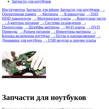
Запчасти для ноутбуков
Инструменты
Запчасти для iphone
Запчасти для ноутбуков
-
Оперативная память
- Матрицы
- Клавиатуры
- SSD,
HDD накопители
- Материнские платы
- Корпусные части
- Адаптеры питания
- Системы охлаждения
-
Процессоры
- Шлейфы матрицы
- Wi-Fi карты
- DVD
Приводы
- Разъем питания
- Инверторы матрицы
-
Кнопка включения ноутбука
- Петли и направляющие
-
Динамики для ноутбука
- USB модули и прочие платы
Запчасти для ноутбуков