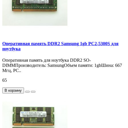
Оперативная память DDR2 Samsung 1gb PC2-5300S для
ноутбука
Оперативная память для ноутбука DDR2 SO-
DIMMПроизводитель: SamsungОбъем памяти: 1gbШина: 667
Мгц, PC..
65
В корзину