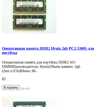
Оперативная память DDR2 Hynix 2gb PC2-5300S для
ноутбука
Оперативная память для ноутбука DDR2 SO-
DIMMПроизводитель: HynixОбъем памяти: 2gb
(2шт.x1Gb)Шина: 66..
85
В корзину