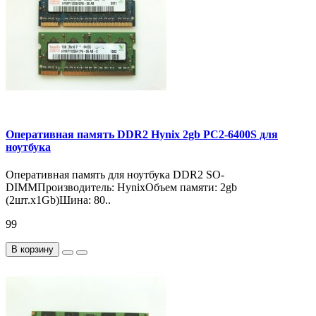
Оперативная память DDR2 Hynix 2gb PC2-6400S для
ноутбука
Оперативная память для ноутбука DDR2 SO-
DIMMПроизводитель: HynixОбъем памяти: 2gb
(2шт.x1Gb)Шина: 80..
99
В корзину