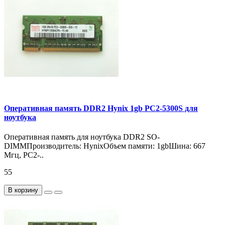
Оперативная память DDR2 Hynix 1gb PC2-5300S для
ноутбука
Оперативная память для ноутбука DDR2 SO-
DIMMПроизводитель: HynixОбъем памяти: 1gbШина: 667
Мгц, PC2-..
55
В корзину