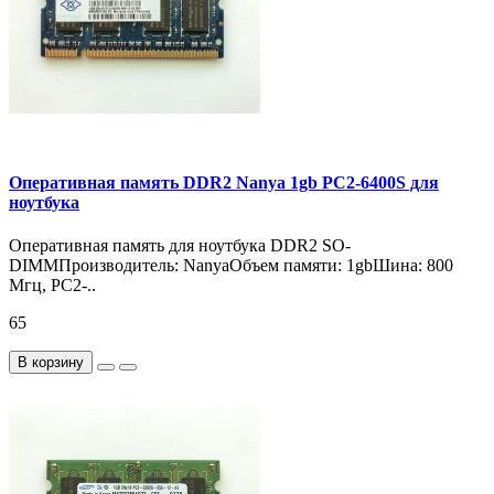
Оперативная память DDR2 Nanya 1gb PC2-6400S для
ноутбука
Оперативная память для ноутбука DDR2 SO-
DIMMПроизводитель: NanyaОбъем памяти: 1gbШина: 800
Мгц, PC2-..
65
В корзину