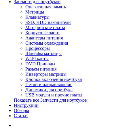
Запчасти для ноутбуков
Оперативная память
Матрицы
Клавиатуры
SSD, HDD накопители
Материнские платы
Корпусные части
Адаптеры питания
Системы охлаждения
Процессоры
Шлейфы матрицы
Wi-Fi карты
DVD Приводы
Разъем питания
Инверторы матрицы
Кнопка включения ноутбука
Петли и направляющие
Динамики для ноутбука
USB модули и прочие платы
Показать все Запчасти для ноутбуков
Инструкции
Обзоры
Статьи