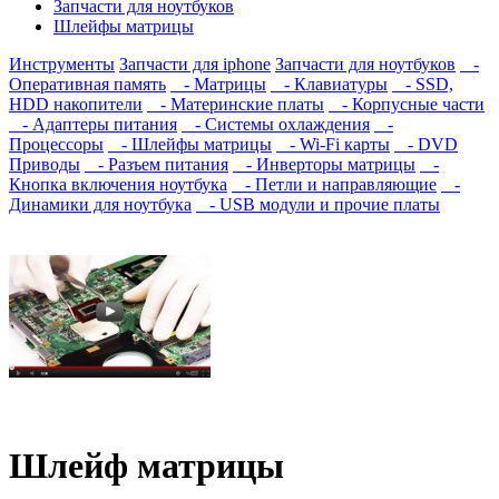
Запчасти для ноутбуков
Шлейфы матрицы
Инструменты
Запчасти для iphone
Запчасти для ноутбуков
-
Оперативная память
- Матрицы
- Клавиатуры
- SSD,
HDD накопители
- Материнские платы
- Корпусные части
- Адаптеры питания
- Системы охлаждения
-
Процессоры
- Шлейфы матрицы
- Wi-Fi карты
- DVD
Приводы
- Разъем питания
- Инверторы матрицы
-
Кнопка включения ноутбука
- Петли и направляющие
-
Динамики для ноутбука
- USB модули и прочие платы
Шлейф матрицы