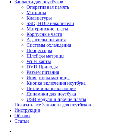
Запчасти для ноутбуков
Оперативная память
Матрицы
Клавиатуры
SSD, HDD накопители
Материнские платы
Корпусные части
Адаптеры питания
Системы охлаждения
Процессоры
Шлейфы матрицы
Wi-Fi карты
DVD Приводы
Разъем питания
Инверторы матрицы
Кнопка включения ноутбука
Петли и направляющие
Динамики для ноутбука
USB модули и прочие платы
Показать все Запчасти для ноутбуков
Инструкции
Обзоры
Статьи