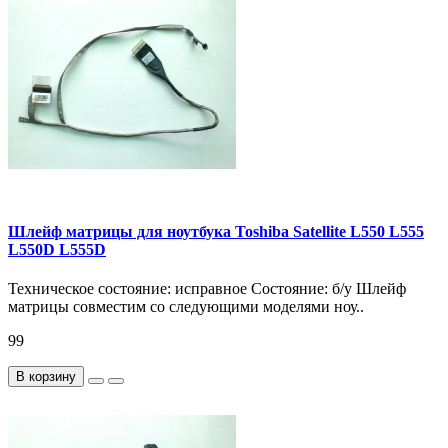
Шлейф матрицы для ноутбука Toshiba Satellite L550 L555
L550D L555D
Техническое состояние: исправное Состояние: б/у Шлейф
матрицы совместим со следующими моделями ноу..
99
В корзину