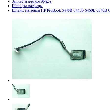
Запчасти для ноутбуков
Шлейфы матрицы
Шлейф матрицы HP ProBook 6440B 6445B 6460B 6540B 