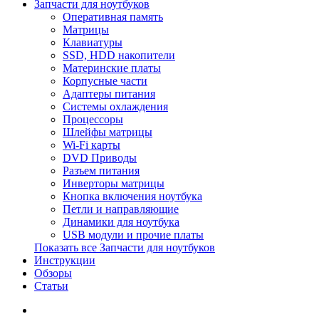
Запчасти для ноутбуков
Оперативная память
Матрицы
Клавиатуры
SSD, HDD накопители
Материнские платы
Корпусные части
Адаптеры питания
Системы охлаждения
Процессоры
Шлейфы матрицы
Wi-Fi карты
DVD Приводы
Разъем питания
Инверторы матрицы
Кнопка включения ноутбука
Петли и направляющие
Динамики для ноутбука
USB модули и прочие платы
Показать все Запчасти для ноутбуков
Инструкции
Обзоры
Статьи