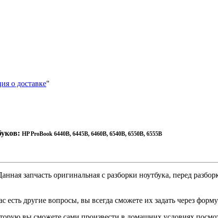
ия о доставке
"
буков:
HP ProBook 6440B, 6445B, 6460B, 6540B, 6550B, 6555B
анная запчасть оригинальная с разборки ноутбука, перед разбор
с есть другие вопросы, вы всегда сможете их задать через форму
которую вы сможете сами произвести в домашних условиях посмо