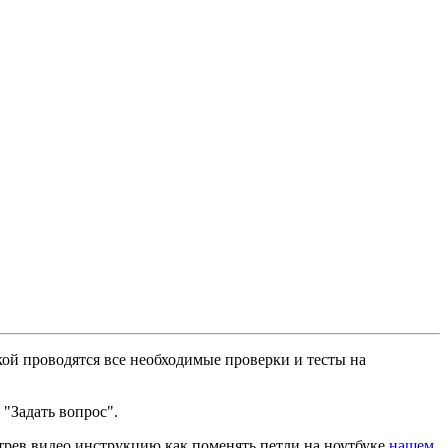
кой проводятся все необходимые проверки и тесты на
 "Задать вопрос".
трев видео инструкцию как поменять петли на ноутбуке
нашем