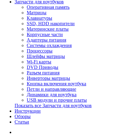
Запчасти для ноутбуков
Оперативная память
Матрицы
Клавиатуры
SSD, HDD накопители
Материнские платы
Корпусные части
Адаптеры питания
Системы охлаждения
Процессоры
Шлейфы матрицы
Wi-Fi карты
DVD Приводы
Разъем питания
Инверторы матрицы
Кнопка включения ноутбука
Петли и направляющие
Динамики для ноутбука
USB модули и прочие платы
Показать все Запчасти для ноутбуков
Инструкции
Обзоры
Статьи