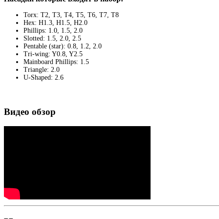
Torx: T2, T3, T4, T5, T6, T7, T8
Нех: Н1.3, Н1.5, Н2.0
Phillips: 1.0, 1.5, 2.0
Slotted: 1.5, 2.0, 2.5
Pentable (star): 0.8, 1.2, 2.0
Tri-wing: Y0.8, Y2.5
Mainboard Phillips: 1.5
Triangle: 2.0
U-Shaped: 2.6
Видео обзор