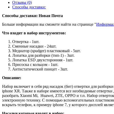
Отзывы (0)
Способы доставки:
Способы доставки: Новая Почта
Больше информации вы сможете найти на странице "
Информац
Что входит в набор инструментов:
Отвертка - 1шт.
Сменные насадки - 24шт.
Медиатор (spudger) пластиковый - 5шт.
Лопатка для разборки (тип-1) - 3шт.
Лопатка ESD двухсторонняя - 1шт.
Присоска с кольцом - 1шт.
Антистатический пинцет - 3шт.
Описание:
Набор включает в себя ряд насадок (бит) отвертки для разборки теле
iphone XR. Также в наборе имеются все необходимые отвертки 
разобрать Xiaomi Mi, Huawei, ZTE, OPPO и т.п. Набор отверт
электронную технику. С помощью вспомогательных пластиковы
вскрыть телефон, к примеру iphone 7, у которого дисплей явля
Насадки которые входят в набор: