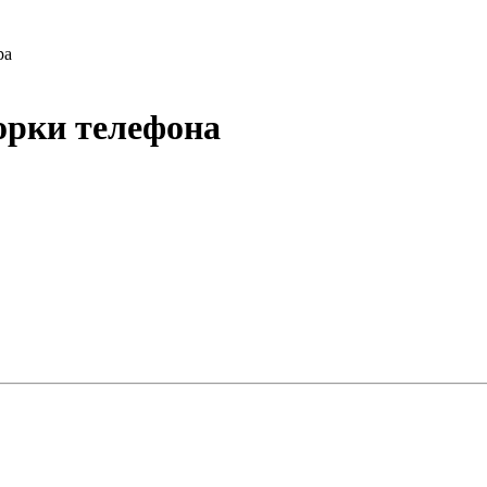
ра
орки телефона