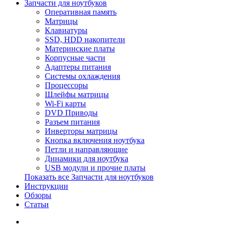
Запчасти для ноутбуков
Оперативная память
Матрицы
Клавиатуры
SSD, HDD накопители
Материнские платы
Корпусные части
Адаптеры питания
Системы охлаждения
Процессоры
Шлейфы матрицы
Wi-Fi карты
DVD Приводы
Разъем питания
Инверторы матрицы
Кнопка включения ноутбука
Петли и направляющие
Динамики для ноутбука
USB модули и прочие платы
Показать все Запчасти для ноутбуков
Инструкции
Обзоры
Статьи