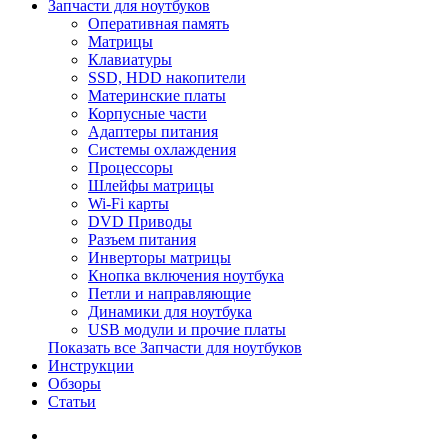
Запчасти для ноутбуков
Оперативная память
Матрицы
Клавиатуры
SSD, HDD накопители
Материнские платы
Корпусные части
Адаптеры питания
Системы охлаждения
Процессоры
Шлейфы матрицы
Wi-Fi карты
DVD Приводы
Разъем питания
Инверторы матрицы
Кнопка включения ноутбука
Петли и направляющие
Динамики для ноутбука
USB модули и прочие платы
Показать все Запчасти для ноутбуков
Инструкции
Обзоры
Статьи