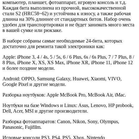
компьютер, планшет, фотоаппарат, игровую консоль и т.д.
Каждая бита выполнена из прочной, высококачественной
стали S2 (HRC58~62) и устойчива к износу, а также рабочая
длинна на 30% длиннее от стандартных битов. Набор очень
удобен для транспортировки и не будет занимать много места
в вашей сумке или рюкзаке.
В наборе собраны самые необходимые 24-бита, которых
достаточно для ремонта такой электроники как:
Apple: iPhone 3, 4 / 4s, 5 / 5s, 6 / 6 Plus, 6s / 6s Plus, 7 / 7 Plus, 8 /
8 Plus, iPhone X, XS, XS Max, iPhone XR, iPhone 11, iPhone 12
и более поздние модели.
Android: OPPO, Samsung Galaxy, Huawei, Xiaomi, VIVO,
Google Pixel и другие модели.
Разборка ноутбуков: Apple McBook Pro, McBook Air, iMac.
Ноутбуки на базе Windows и Linux: Asus, Lenovo, HP probook,
Dell, Acer, MSI и другие производители.
Разборка фотоаппаратов: Canon, Nikon, Sony, Olympus,
Panasonic, Fujifilm.
Игровые консоли PS3, PS4, PS5, Xbox, Nintendo