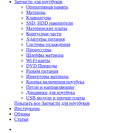
Запчасти для ноутбуков
Оперативная память
Матрицы
Клавиатуры
SSD, HDD накопители
Материнские платы
Корпусные части
Адаптеры питания
Системы охлаждения
Процессоры
Шлейфы матрицы
Wi-Fi карты
DVD Приводы
Разъем питания
Инверторы матрицы
Кнопка включения ноутбука
Петли и направляющие
Динамики для ноутбука
USB модули и прочие платы
Показать все Запчасти для ноутбуков
Инструкции
Обзоры
Статьи