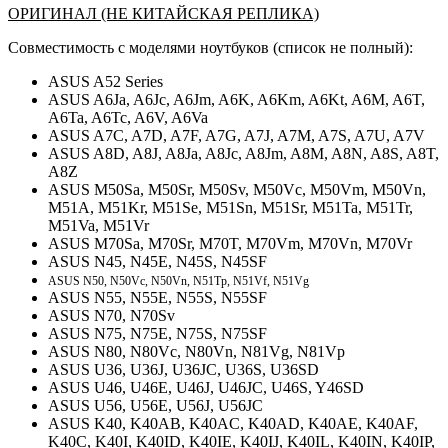
ОРИГИНАЛ (НЕ КИТАЙСКАЯ РЕПЛИКА)
Совместимость с моделями ноутбуков (список не полный):
ASUS A52 Series
ASUS A6Ja, A6Jc, A6Jm, A6K, A6Km, A6Kt, A6M, A6T,
A6Ta, A6Tc, A6V, A6Va
ASUS A7C, A7D, A7F, A7G, A7J, A7M, A7S, A7U, A7V
ASUS A8D, A8J, A8Ja, A8Jc, A8Jm, A8M, A8N, A8S, A8T,
A8Z
ASUS M50Sa, M50Sr, M50Sv, M50Vc, M50Vm, M50Vn,
M51A, M51Kr, M51Se, M51Sn, M51Sr, M51Ta, M51Tr,
M51Va, M51Vr
ASUS M70Sa, M70Sr, M70T, M70Vm, M70Vn, M70Vr
ASUS N45, N45E, N45S, N45SF
ASUS N50, N50Vc, N50Vn, N51Tp, N51Vf, N51Vg
ASUS N55, N55E, N55S, N55SF
ASUS N70, N70Sv
ASUS N75, N75E, N75S, N75SF
ASUS N80, N80Vc, N80Vn, N81Vg, N81Vp
ASUS U36, U36J, U36JC, U36S, U36SD
ASUS U46, U46E, U46J, U46JC, U46S, Y46SD
ASUS U56, U56E, U56J, U56JC
ASUS K40, K40AB, K40AC, K40AD, K40AE, K40AF,
K40C, K40I, K40ID, K40IE, K40IJ, K40IL, K40IN, K40IP,