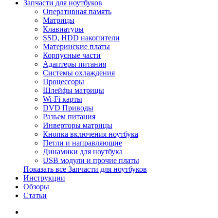
Запчасти для ноутбуков
Оперативная память
Матрицы
Клавиатуры
SSD, HDD накопители
Материнские платы
Корпусные части
Адаптеры питания
Системы охлаждения
Процессоры
Шлейфы матрицы
Wi-Fi карты
DVD Приводы
Разъем питания
Инверторы матрицы
Кнопка включения ноутбука
Петли и направляющие
Динамики для ноутбука
USB модули и прочие платы
Показать все Запчасти для ноутбуков
Инструкции
Обзоры
Статьи