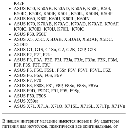
K42F
ASUS K50, K50AB, K50AD, K50AF, K50C, K50I,
K50ID, K50IE, K50IF, K50IJ, K50IL, K50IN, K50IP
ASUS K60, K60I, K60IJ, K60IL, K60IN
ASUS K70, K70AB, K70AC, K70AD, K70AE, K70AF,
K70IC, K70ID, K70IJ, K70IL, K70IO
ASUS P50, P50IJ
ASUS X5, X5C, X5DAB, X5DAD, X5DAF, X5DC,
X5DID
ASUS G1, G1S, G1Sn, G2, G2K, G2P, G2S
ASUS F2, F2J, F2Je
ASUS F3, F3A, F3E, F3J, F3Ja, F3Jc, F3Jm, F3K, F3M,
F3P, F3S, F3T, F3U
ASUS F5, F5C, F5SL, F5Sr, F5V, F5VI, F5VL, F5Z
ASUS F6, F6A, F6S, F6V
ASUS F7, F70
ASUS F8, F80S, F81, F8P, F8Sn, F8Sv, F8Va
ASUS F9D, F9DC, F9J, F9S, F9Sg
ASUS F50, F50S
ASUS X59sr
ASUS X71, X71A, X71Q, X71SL, X71SL, X71Tp, X71Vn
В нашем интернет магазине имеются новые и б/у адаптеры
питания для ноутбуков, практически все оригинальные, от