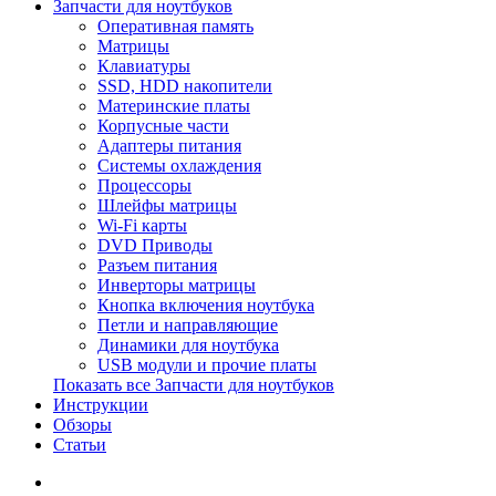
Запчасти для ноутбуков
Оперативная память
Матрицы
Клавиатуры
SSD, HDD накопители
Материнские платы
Корпусные части
Адаптеры питания
Системы охлаждения
Процессоры
Шлейфы матрицы
Wi-Fi карты
DVD Приводы
Разъем питания
Инверторы матрицы
Кнопка включения ноутбука
Петли и направляющие
Динамики для ноутбука
USB модули и прочие платы
Показать все Запчасти для ноутбуков
Инструкции
Обзоры
Статьи