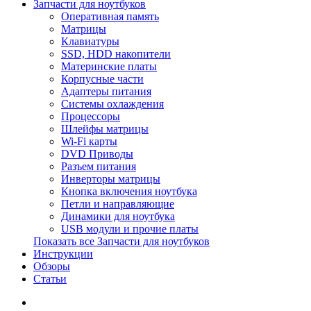
Запчасти для ноутбуков
Оперативная память
Матрицы
Клавиатуры
SSD, HDD накопители
Материнские платы
Корпусные части
Адаптеры питания
Системы охлаждения
Процессоры
Шлейфы матрицы
Wi-Fi карты
DVD Приводы
Разъем питания
Инверторы матрицы
Кнопка включения ноутбука
Петли и направляющие
Динамики для ноутбука
USB модули и прочие платы
Показать все Запчасти для ноутбуков
Инструкции
Обзоры
Статьи