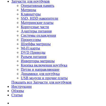
Запчасти для ноутбуков
Оперативная память
Матрицы
Клавиатуры
SSD, HDD накопители
Материнские платы
Корпусные части
Адаптеры питания
Системы охлаждения
Процессоры
Шлейфы матрицы
Wi-Fi карты
DVD Приводы
Разъем питания
Инверторы матрицы
Кнопка включения ноутбука
Петли и направляющие
Динамики для ноутбука
USB модули и прочие платы
Показать все Запчасти для ноутбуков
Инструкции
Обзоры
Статьи