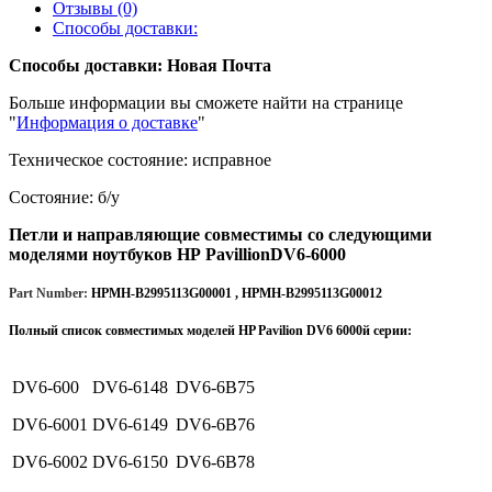
Отзывы (0)
Способы доставки:
Способы доставки: Новая Почта
Больше информации вы сможете найти на странице
"
Информация о доставке
"
Техническое состояние: исправное
Состояние: б/у
Петли и направляющие совместимы со следующими
моделями ноутбуков HP PavillionDV6-6000
Part Number:
HPMH-B2995113G00001 , HPMH-B2995113G00012
Полный список совместимых моделей HP Pavilion DV6 6000й серии:
DV6-600
DV6-6148
DV6-6B75
DV6-6001
DV6-6149
DV6-6B76
DV6-6002
DV6-6150
DV6-6B78