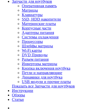
Запчасти для ноутбуков
Оперативная память
Матрицы
Клавиатуры
SSD, HDD накопители
Материнские платы
Корпусные части
Адаптеры питания
Системы охлаждения
Процессоры
Шлейфы матрицы
Wi-Fi карты
DVD Приводы
Разъем питания
Инверторы матрицы
Кнопка включения ноутбука
Петли и направляющие
Динамики для ноутбука
USB модули и прочие платы
Показать все Запчасти для ноутбуков
Инструкции
Обзоры
Статьи