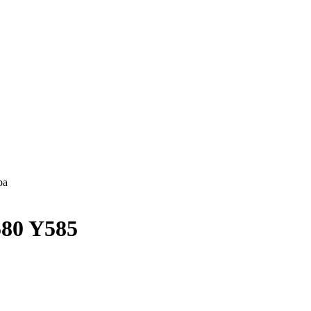
ра
580 Y585