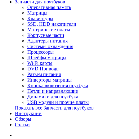
Запчасти для ноутбуков
Оперативная память
Матрицы
Клавиатуры
SSD, HDD накопители
Материнские платы
Корпусные части
Адаптеры питания
Системы охлаждения
Процессоры
Шлейфы матрицы
Wi-Fi карты
DVD Приводы
Разъем питания
Инверторы матрицы
Кнопка включения ноутбука
Петли и направляющие
Динамики для ноутбука
USB модули и прочие платы
Показать все Запчасти для ноутбуков
Инструкции
Обзоры
Статьи