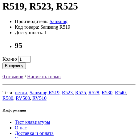
R519, R523, R525
Производитель:
Samsung
Код товара: Samsung R519
Доступность: 1
95
Кол-во
В корзину
0 отзывов
/
Написать отзыв
Теги:
петли
,
Samsung R519
,
R523
,
R525
,
R528
,
R530
,
R540
,
R580
,
RV508
,
RV510
Информация
Тест клавиатуры
О нас
Доставка и оплата