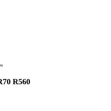
ра
R70 R560