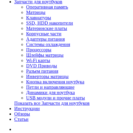
Запчасти для ноутбуков
Оперативная память
Матрицы
Клавиатуры
SSD, HDD накопители
Материнские платы
Корпусные части
Адаптеры питания
Системы охлаждения
Процессоры
Шлейфы матрицы
Wi-Fi карты
DVD Приводы
Разъем питания
Инверторы матрицы
Кнопка включения ноутбука
Петли и направляющие
Динамики для ноутбука
USB модули и прочие платы
Показать все Запчасти для ноутбуков
Инструкции
Обзоры
Статьи