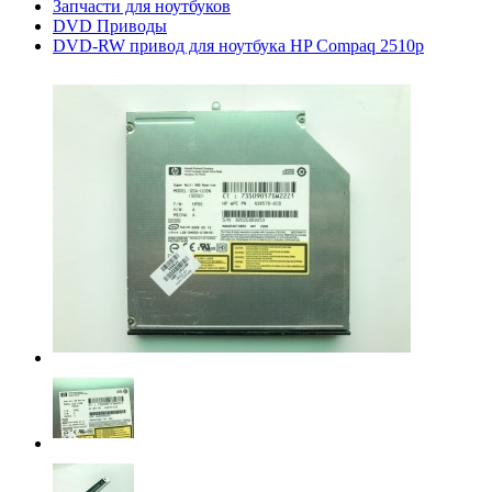
Запчасти для ноутбуков
DVD Приводы
DVD-RW привод для ноутбука HP Compaq 2510p