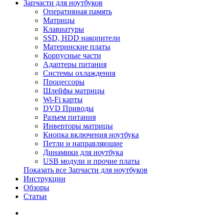
Запчасти для ноутбуков
Оперативная память
Матрицы
Клавиатуры
SSD, HDD накопители
Материнские платы
Корпусные части
Адаптеры питания
Системы охлаждения
Процессоры
Шлейфы матрицы
Wi-Fi карты
DVD Приводы
Разъем питания
Инверторы матрицы
Кнопка включения ноутбука
Петли и направляющие
Динамики для ноутбука
USB модули и прочие платы
Показать все Запчасти для ноутбуков
Инструкции
Обзоры
Статьи