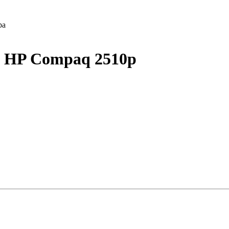
ра
 HP Compaq 2510p