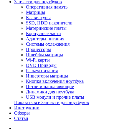
Запчасти для ноутбуков
Оперативная память
Матрицы
Клавиатуры
SSD, HDD накопители
Материнские платы
Корпусные части
Адаптеры питания
Системы охлаждения
Процессоры
Шлейфы матрицы
Wi-Fi карты
DVD Приводы
Разъем питания
Инверторы матрицы
Кнопка включения ноутбука
Петли и направляющие
Динамики для ноутбука
USB модули и прочие платы
Показать все Запчасти для ноутбуков
Инструкции
Обзоры
Статьи