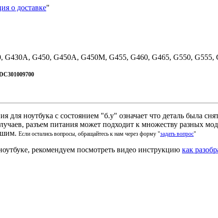
ия о доставке
"
0, G430A, G450, G450A, G450M, G455, G460, G465, G550, G555,
 DC301009700
ия для ноутбука с состоянием "б.у" означает что деталь была сн
лучаев, разъем питания может подходит к множеству разных мод
вашим.
Если остались вопросы, обращайтесь к нам через форму "
задать вопрос
"
 ноутбуке, рекомендуем посмотреть видео инструкцию
как разобр