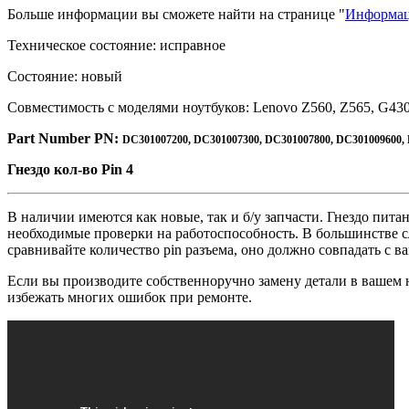
Больше информации вы сможете найти на странице "
Информац
Техническое состояние: исправное
Состояние: новый
Совместимость с моделями ноутбуков: Lenovo Z560, Z565, G43
Part Number PN:
DC301007200, DC301007300, DC301007800, DC301009600,
Гнездо кол-во Pin 4
В наличии имеются как новые, так и б/у запчасти. Гнездо питан
необходимые проверки на работоспособность. В большинстве с
сравнивайте количество pin разъема, оно должно совпадать с 
Если вы производите собственноручно замену детали в вашем
избежать многих ошибок при ремонте.