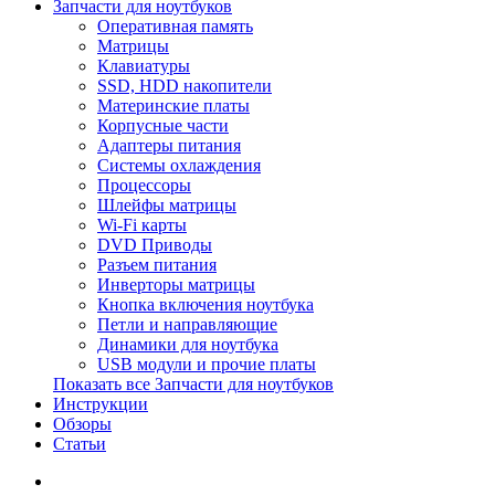
Запчасти для ноутбуков
Оперативная память
Матрицы
Клавиатуры
SSD, HDD накопители
Материнские платы
Корпусные части
Адаптеры питания
Системы охлаждения
Процессоры
Шлейфы матрицы
Wi-Fi карты
DVD Приводы
Разъем питания
Инверторы матрицы
Кнопка включения ноутбука
Петли и направляющие
Динамики для ноутбука
USB модули и прочие платы
Показать все Запчасти для ноутбуков
Инструкции
Обзоры
Статьи