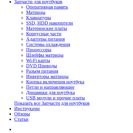
Запчасти для ноутбуков
Оперативная память
Матрицы
Клавиатуры
SSD, HDD накопители
Материнские платы
Корпусные части
Адаптеры питания
Системы охлаждения
Процессоры
Шлейфы матрицы
Wi-Fi карты
DVD Приводы
Разъем питания
Инверторы матрицы
Кнопка включения ноутбука
Петли и направляющие
Динамики для ноутбука
USB модули и прочие платы
Показать все Запчасти для ноутбуков
Инструкции
Обзоры
Статьи