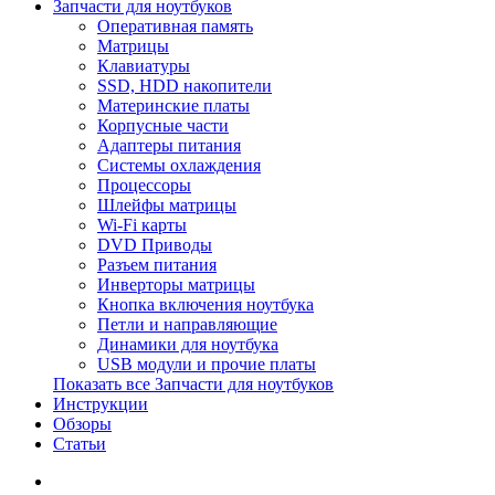
Запчасти для ноутбуков
Оперативная память
Матрицы
Клавиатуры
SSD, HDD накопители
Материнские платы
Корпусные части
Адаптеры питания
Системы охлаждения
Процессоры
Шлейфы матрицы
Wi-Fi карты
DVD Приводы
Разъем питания
Инверторы матрицы
Кнопка включения ноутбука
Петли и направляющие
Динамики для ноутбука
USB модули и прочие платы
Показать все Запчасти для ноутбуков
Инструкции
Обзоры
Статьи