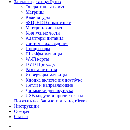
Запчасти для ноутбуков
Оперативная память
Матрицы
Клавиатуры
SSD, HDD накопители
Материнские платы
Корпусные части
Адаптеры питания
Системы охлаждения
Процессоры
Шлейфы матрицы
Wi-Fi карты
DVD Приводы
Разъем питания
Инверторы матрицы
Кнопка включения ноутбука
Петли и направляющие
Динамики для ноутбука
USB модули и прочие платы
Показать все Запчасти для ноутбуков
Инструкции
Обзоры
Статьи