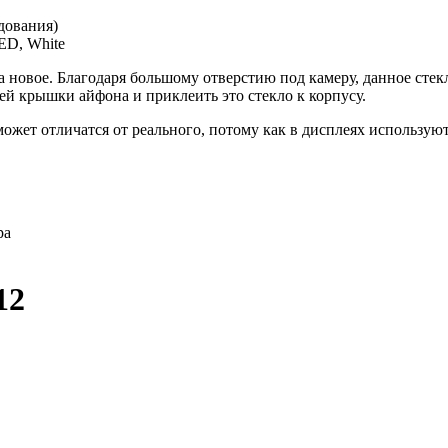
дования)
ED, White
а новое. Благодаря большому отверстию под камеру, данное стек
ней крышки айфона и приклеить это стекло к корпусу.
жет отличатся от реального, потому как в дисплеях используют
ра
12