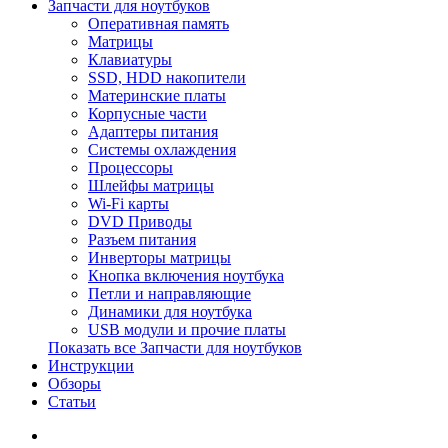
Запчасти для ноутбуков
Оперативная память
Матрицы
Клавиатуры
SSD, HDD накопители
Материнские платы
Корпусные части
Адаптеры питания
Системы охлаждения
Процессоры
Шлейфы матрицы
Wi-Fi карты
DVD Приводы
Разъем питания
Инверторы матрицы
Кнопка включения ноутбука
Петли и направляющие
Динамики для ноутбука
USB модули и прочие платы
Показать все Запчасти для ноутбуков
Инструкции
Обзоры
Статьи