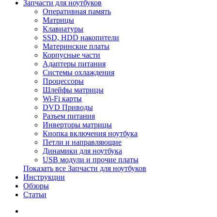
Запчасти для ноутбуков
Оперативная память
Матрицы
Клавиатуры
SSD, HDD накопители
Материнские платы
Корпусные части
Адаптеры питания
Системы охлаждения
Процессоры
Шлейфы матрицы
Wi-Fi карты
DVD Приводы
Разъем питания
Инверторы матрицы
Кнопка включения ноутбука
Петли и направляющие
Динамики для ноутбука
USB модули и прочие платы
Показать все Запчасти для ноутбуков
Инструкции
Обзоры
Статьи