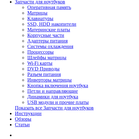
Запчасти для ноутбуков
Оперативная память
Матрицы
Клавиатуры
SSD, HDD накопители
Материнские платы
Корпусные части
Адаптеры питания
Системы охлаждения
Процессоры
Шлейфы матрицы
Wi-Fi карты
DVD Приводы
Разъем питания
Инверторы матрицы
Кнопка включения ноутбука
Петли и направляющие
Динамики для ноутбука
USB модули и прочие платы
Показать все Запчасти для ноутбуков
Инструкции
Обзоры
Статьи