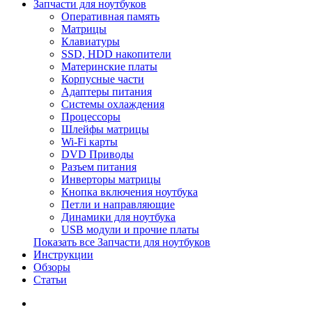
Запчасти для ноутбуков
Оперативная память
Матрицы
Клавиатуры
SSD, HDD накопители
Материнские платы
Корпусные части
Адаптеры питания
Системы охлаждения
Процессоры
Шлейфы матрицы
Wi-Fi карты
DVD Приводы
Разъем питания
Инверторы матрицы
Кнопка включения ноутбука
Петли и направляющие
Динамики для ноутбука
USB модули и прочие платы
Показать все Запчасти для ноутбуков
Инструкции
Обзоры
Статьи