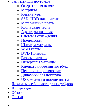
Запчасти для ноутбуков
Оперативная память
Матрицы
Клавиатуры
SSD, HDD накопители
Материнские платы
Корпусные части
Адаптеры питания
Системы охлаждения
Процессоры
Шлейфы матрицы
Wi-Fi карты
DVD Приводы
Разъем питания
Инверторы матрицы
Кнопка включения ноутбука
Петли и направляющие
Динамики для ноутбука
USB модули и прочие платы
Показать все Запчасти для ноутбуков
Инструкции
Обзоры
Статьи