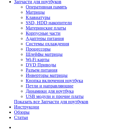
Запчасти для ноутбуков
Оперативная память
Матрицы
Клавиатуры
SSD, HDD накопители
Материнские платы
Корпусные части
Адаптеры питания
Системы охлаждения
Процессоры
Шлейфы матрицы
Wi-Fi карты
DVD Приводы
Разъем питания
Инверторы матрицы
Кнопка включения ноутбука
Петли и направляющие
Динамики для ноутбука
USB модули и прочие платы
Показать все Запчасти для ноутбуков
Инструкции
Обзоры
Статьи