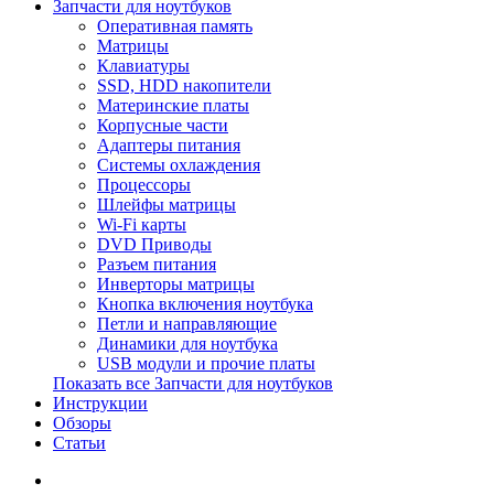
Запчасти для ноутбуков
Оперативная память
Матрицы
Клавиатуры
SSD, HDD накопители
Материнские платы
Корпусные части
Адаптеры питания
Системы охлаждения
Процессоры
Шлейфы матрицы
Wi-Fi карты
DVD Приводы
Разъем питания
Инверторы матрицы
Кнопка включения ноутбука
Петли и направляющие
Динамики для ноутбука
USB модули и прочие платы
Показать все Запчасти для ноутбуков
Инструкции
Обзоры
Статьи