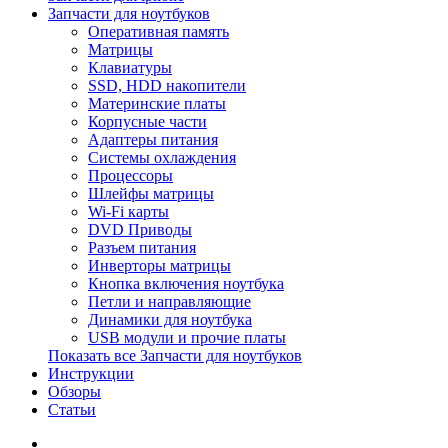
Запчасти для ноутбуков
Оперативная память
Матрицы
Клавиатуры
SSD, HDD накопители
Материнские платы
Корпусные части
Адаптеры питания
Системы охлаждения
Процессоры
Шлейфы матрицы
Wi-Fi карты
DVD Приводы
Разъем питания
Инверторы матрицы
Кнопка включения ноутбука
Петли и направляющие
Динамики для ноутбука
USB модули и прочие платы
Показать все Запчасти для ноутбуков
Инструкции
Обзоры
Статьи