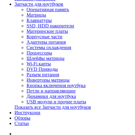
Запчасти для ноутбуков
Оперативная память
Матрицы
Клавиатуры
SSD, HDD накопители
Материнские платы
Корпусные части
Адаптеры питания
Системы охлаждения
Процессоры
Шлейфы матрицы
Wi-Fi карты
DVD Приводы
Разъем питания
Инверторы матрицы
Кнопка включения ноутбука
Петли и направляющие
Динамики для ноутбука
USB модули и прочие платы
Показать все Запчасти для ноутбуков
Инструкции
Обзоры
Статьи