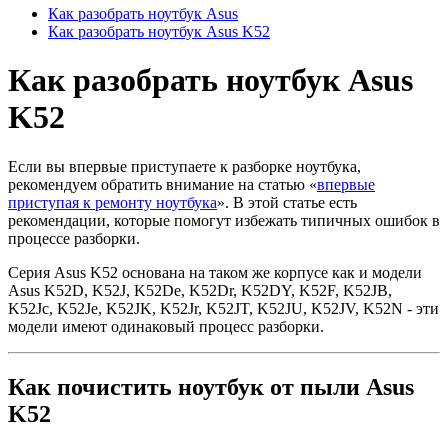
Как разобрать ноутбук Asus
Как разобрать ноутбук Asus K52
Как разобрать ноутбук Asus
K52
Если вы впервые приступаете к разборке ноутбука,
рекомендуем обратить внимание на статью «
впервые
приступая к ремонту ноутбука
». В этой статье есть
рекомендации, которые помогут избежать типичных ошибок в
процессе разборки.
Серия Asus K52 основана на таком же корпусе как и модели
Asus K52D, K52J, K52De, K52Dr, K52DY, K52F, K52JB,
K52Jc, K52Je, K52JK, K52Jr, K52JT, K52JU, K52JV, K52N - эти
модели имеют одинаковый процесс разборки.
Как почистить ноутбук от пыли Asus
K52