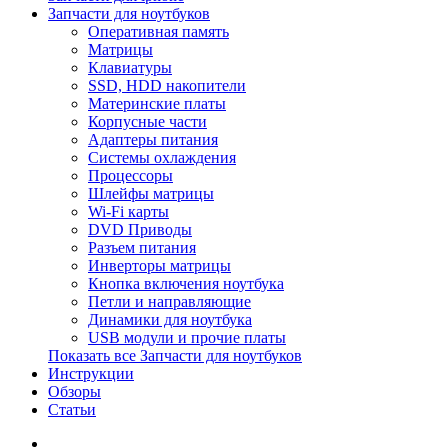
Запчасти для ноутбуков
Оперативная память
Матрицы
Клавиатуры
SSD, HDD накопители
Материнские платы
Корпусные части
Адаптеры питания
Системы охлаждения
Процессоры
Шлейфы матрицы
Wi-Fi карты
DVD Приводы
Разъем питания
Инверторы матрицы
Кнопка включения ноутбука
Петли и направляющие
Динамики для ноутбука
USB модули и прочие платы
Показать все Запчасти для ноутбуков
Инструкции
Обзоры
Статьи