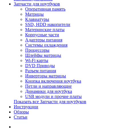
Запчасти для ноутбуков
Оперативная память
Матрицы
Клавиатуры
SSD, HDD накопители
Материнские платы
Корпусные части
Адаптеры питания
Системы охлаждения
Процессоры
Шлейфы матрицы
Wi-Fi карты
DVD Приводы
Разъем питания
Инверторы матрицы
Кнопка включения ноутбука
Петли и направляющие
Динамики для ноутбука
USB модули и прочие платы
Показать все Запчасти для ноутбуков
Инструкции
Обзоры
Статьи