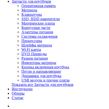
Запчасти для ноутбуков
Оперативная память
Матрицы
Клавиатуры
SSD, HDD накопители
Материнские платы
Корпусные части
Адаптеры питания
Системы охлаждения
Процессоры
Шлейфы матрицы
Wi-Fi карты
DVD Приводы
Разъем питания
Инверторы матрицы
Кнопка включения ноутбука
Петли и направляющие
Динамики для ноутбука
USB модули и прочие платы
Показать все Запчасти для ноутбуков
Инструкции
Обзоры
Статьи