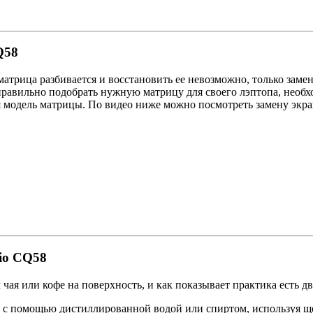
Q58
 матрица разбивается и восстановить ее невозможно, только зам
 правильно подобрать нужную матрицу для своего лэптопа, необхо
я модель матрицы. По видео ниже можно посмотреть замену экран
io CQ58
ая или кофе на поверхность, и как показывает практика есть дв
 с помощью дистиллированной водой или спиртом, используя ще