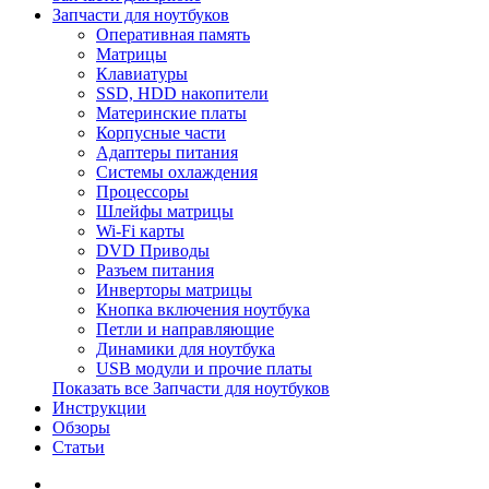
Запчасти для ноутбуков
Оперативная память
Матрицы
Клавиатуры
SSD, HDD накопители
Материнские платы
Корпусные части
Адаптеры питания
Системы охлаждения
Процессоры
Шлейфы матрицы
Wi-Fi карты
DVD Приводы
Разъем питания
Инверторы матрицы
Кнопка включения ноутбука
Петли и направляющие
Динамики для ноутбука
USB модули и прочие платы
Показать все Запчасти для ноутбуков
Инструкции
Обзоры
Статьи