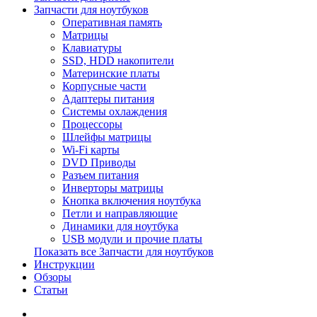
Запчасти для ноутбуков
Оперативная память
Матрицы
Клавиатуры
SSD, HDD накопители
Материнские платы
Корпусные части
Адаптеры питания
Системы охлаждения
Процессоры
Шлейфы матрицы
Wi-Fi карты
DVD Приводы
Разъем питания
Инверторы матрицы
Кнопка включения ноутбука
Петли и направляющие
Динамики для ноутбука
USB модули и прочие платы
Показать все Запчасти для ноутбуков
Инструкции
Обзоры
Статьи