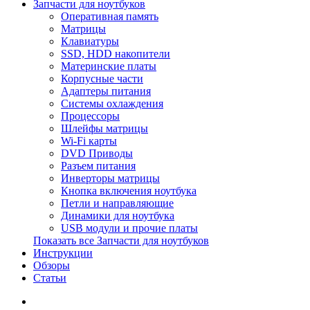
Запчасти для ноутбуков
Оперативная память
Матрицы
Клавиатуры
SSD, HDD накопители
Материнские платы
Корпусные части
Адаптеры питания
Системы охлаждения
Процессоры
Шлейфы матрицы
Wi-Fi карты
DVD Приводы
Разъем питания
Инверторы матрицы
Кнопка включения ноутбука
Петли и направляющие
Динамики для ноутбука
USB модули и прочие платы
Показать все Запчасти для ноутбуков
Инструкции
Обзоры
Статьи