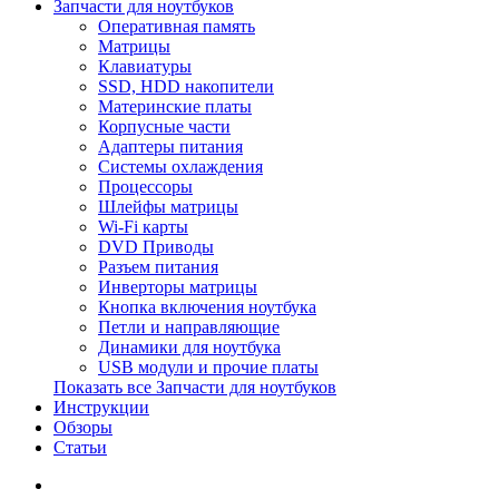
Запчасти для ноутбуков
Оперативная память
Матрицы
Клавиатуры
SSD, HDD накопители
Материнские платы
Корпусные части
Адаптеры питания
Системы охлаждения
Процессоры
Шлейфы матрицы
Wi-Fi карты
DVD Приводы
Разъем питания
Инверторы матрицы
Кнопка включения ноутбука
Петли и направляющие
Динамики для ноутбука
USB модули и прочие платы
Показать все Запчасти для ноутбуков
Инструкции
Обзоры
Статьи