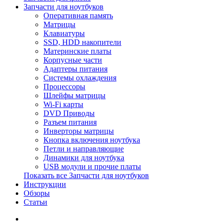
Запчасти для ноутбуков
Оперативная память
Матрицы
Клавиатуры
SSD, HDD накопители
Материнские платы
Корпусные части
Адаптеры питания
Системы охлаждения
Процессоры
Шлейфы матрицы
Wi-Fi карты
DVD Приводы
Разъем питания
Инверторы матрицы
Кнопка включения ноутбука
Петли и направляющие
Динамики для ноутбука
USB модули и прочие платы
Показать все Запчасти для ноутбуков
Инструкции
Обзоры
Статьи