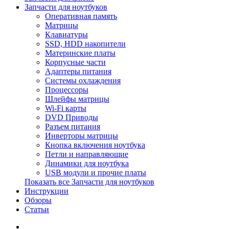
Запчасти для ноутбуков
Оперативная память
Матрицы
Клавиатуры
SSD, HDD накопители
Материнские платы
Корпусные части
Адаптеры питания
Системы охлаждения
Процессоры
Шлейфы матрицы
Wi-Fi карты
DVD Приводы
Разъем питания
Инверторы матрицы
Кнопка включения ноутбука
Петли и направляющие
Динамики для ноутбука
USB модули и прочие платы
Показать все Запчасти для ноутбуков
Инструкции
Обзоры
Статьи