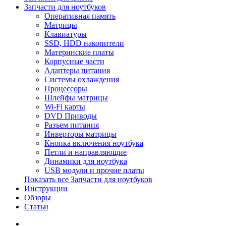
Запчасти для ноутбуков
Оперативная память
Матрицы
Клавиатуры
SSD, HDD накопители
Материнские платы
Корпусные части
Адаптеры питания
Системы охлаждения
Процессоры
Шлейфы матрицы
Wi-Fi карты
DVD Приводы
Разъем питания
Инверторы матрицы
Кнопка включения ноутбука
Петли и направляющие
Динамики для ноутбука
USB модули и прочие платы
Показать все Запчасти для ноутбуков
Инструкции
Обзоры
Статьи