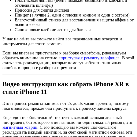
Пластиковая лопатка (очень поможет безопасно отключать и
отклеивать шлейфы)
Присоска для снятия дисплея
Пинцет (а лучше 2, один с плоским концом и один с острым)
Влагоустойчивый стикер для восстановления защиты айфона от
пыли и влаги
Силиконовые клейкие ленты для батареи
У нас на сайте вы сможете найти все перечисленные отвертки и
инструменты для этого ремонта.
Если вы впервые приступаете к разборке смартфона, рекомендуем
обратить внимание на статью «
приступая к ремонту телефона
». В этой
статье есть рекомендации, которые помогут избежать типичных
ошибок в процессе разборки и ремонта.
Видео инструкция как собрать iPhone XR в
стиле iPhone 11
Этот процесс ремонта занимает от 2х до 3х часов времени, поэтому
подготовьтесь, прежде чем приступить к процессу замены корпуса.
Еще один не обязательный, но, очень важный вспомогательный
инструмент, без которого я не начинаю ни один сложный ремонт, это
магнитный коврик
. С его помощью вы можете шаг-за-шагом
раскладывать каждый винтик и, за счет своей магнитной основы, эти