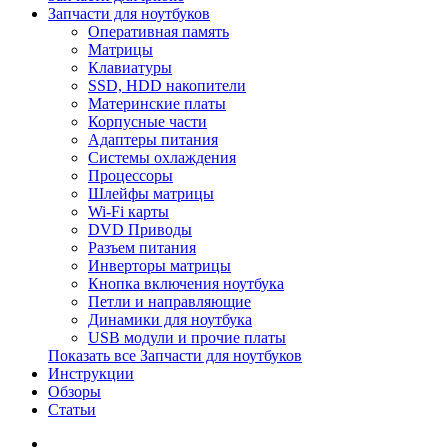
Запчасти для ноутбуков
Оперативная память
Матрицы
Клавиатуры
SSD, HDD накопители
Материнские платы
Корпусные части
Адаптеры питания
Системы охлаждения
Процессоры
Шлейфы матрицы
Wi-Fi карты
DVD Приводы
Разъем питания
Инверторы матрицы
Кнопка включения ноутбука
Петли и направляющие
Динамики для ноутбука
USB модули и прочие платы
Показать все Запчасти для ноутбуков
Инструкции
Обзоры
Статьи