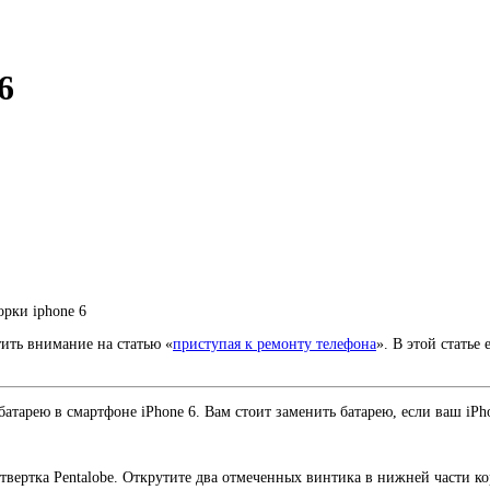
6
орки iphone 6
тить внимание на статью «
приступая к ремонту телефона
». В этой стать
атарею в смартфоне iPhone 6. Вам стоит заменить батарею, если ваш iPh
вертка Pentalobe. Открутите два отмеченных винтика в нижней части кор