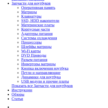
Запчасти для ноутбуков
Оперативная память
Матрицы
Клавиатуры
SSD, HDD накопители
Материнские платы
Корпусные части
Адаптеры питания
Системы охлаждения
Процессоры
Шлейфы матрицы
Wi-Fi карты
DVD Приводы
Разъем питания
Инверторы матрицы
Кнопка включения ноутбука
Петли и направляющие
Динамики для ноутбука
USB модули и прочие платы
Показать все Запчасти для ноутбуков
Инструкции
Обзоры
Статьи