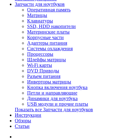
Запчасти для ноутбуков
Оперативная память
Матрицы
Клавиатуры
SSD, HDD накопители
Материнские платы
Корпусные части
Адаптеры питания
Системы охлаждения
Процессоры
Шлейфы матрицы
Wi-Fi карты
DVD Приводы
Разъем питания
Инверторы матрицы
Кнопка включения ноутбука
Петли и направляющие
Динамики для ноутбука
USB модули и прочие платы
Показать все Запчасти для ноутбуков
Инструкции
Обзоры
Статьи