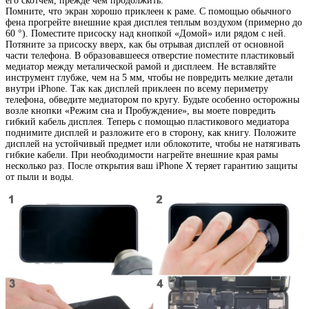
его скотчем, прежде чем продолжить.
Помните, что экран хорошо приклеен к раме. С помощью обычного
фена прогрейте внешние края дисплея теплым воздухом (примерно до
60 °). Поместите присоску над кнопкой «Домой» или рядом с ней.
Потяните за присоску вверх, как бы отрывая дисплей от основной
части телефона. В образовавшееся отверстие поместите пластиковый
медиатор между металической рамой и дисплеем. Не вставляйте
инструмент глубже, чем на 5 мм, чтобы не повредить мелкие детали
внутри iPhone. Так как дисплей приклеен по всему периметру
телефона, обведите медиатором по кругу. Будьте особенно осторожны
возле кнопки «Режим сна и Пробуждение», вы моете повредить
гибкий кабель дисплея. Теперь с помощью пластикового медиатора
поднимите дисплей и разложите его в сторону, как книгу. Положите
дисплей на устойчивый предмет или облокотите, чтобы не натягивать
гибкие кабели. При необходимости нагрейте внешние края рамы
несколько раз. После открытия ваш iPhone X теряет гарантию защиты
от пыли и воды.