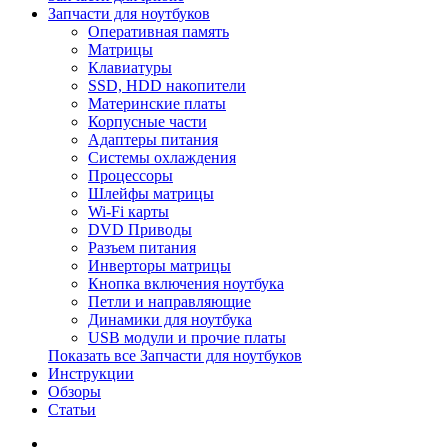
Запчасти для ноутбуков
Оперативная память
Матрицы
Клавиатуры
SSD, HDD накопители
Материнские платы
Корпусные части
Адаптеры питания
Системы охлаждения
Процессоры
Шлейфы матрицы
Wi-Fi карты
DVD Приводы
Разъем питания
Инверторы матрицы
Кнопка включения ноутбука
Петли и направляющие
Динамики для ноутбука
USB модули и прочие платы
Показать все Запчасти для ноутбуков
Инструкции
Обзоры
Статьи