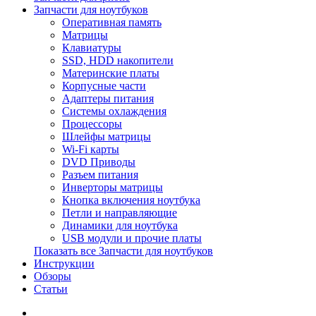
Запчасти для ноутбуков
Оперативная память
Матрицы
Клавиатуры
SSD, HDD накопители
Материнские платы
Корпусные части
Адаптеры питания
Системы охлаждения
Процессоры
Шлейфы матрицы
Wi-Fi карты
DVD Приводы
Разъем питания
Инверторы матрицы
Кнопка включения ноутбука
Петли и направляющие
Динамики для ноутбука
USB модули и прочие платы
Показать все Запчасти для ноутбуков
Инструкции
Обзоры
Статьи