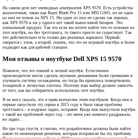
На самом деле нет очевидных альтернатив XPS 9570. Есть устройства
аналогичные, такие как Razer Blade Pro 15 или MSI GS65, но не один
из них не похож на XPS 15. Ни один из них не сделан так хорошо,
как XPS 9570 и ни у одного нет такой выносливой батареи. Это
уникальный продукт. Так что если вы хотите найти что-то похожее на
этот ноутбук, но без троттлинга, то такого просто не существует. Так
что действительно есть только два реальных варианта. Первый,
смерится с этим, а второй, понять, что это не игровой ноутбук и более
подходит как для рабочей станции.
Мои отзывы о ноутбуке Dell XPS 15 9570
Помните, что это тонкий и легкий ноутбук. Естественно
производители могли сделать звучание динамиков более громкими и
улучшить систему охлаждения, но тогда бы пришлось пожертвовать
толщиной и легкостью лэптопа. Поэтому ваш выбор должен зависеть
от того, как вы собираетесь использовать этот ноутбук.
Я не могу сказать, что я прям впечатлен этим ноутбуком. Когда они в
первые запустили эту серию в 2015 году и была такая проблема
троттлинга – я подумал ладно, исправят. Когда они выпустили ноутбук
с такой же проблемой через год – это меня уже немного раздражало,
но ладно…
Но три года спустя, я считаю, что разработчики должны были найти
какие-то инженерные решения, которые исправили бы эту проблему.