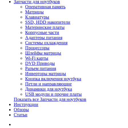
Запчасти для ноутбуков
Оперативная память
Матрицы
Клавиатуры
SSD, HDD накопители
Материнские платы
Корпусные части
Адаптеры питания
Системы охлаждения
Процессоры
Шлейфы матрицы
Wi-Fi карты
DVD Приводы
Разъем питания
Инверторы матрицы
Кнопка включения ноутбука
Петли и направляющие
Динамики для ноутбука
USB модули и прочие платы
Показать все Запчасти для ноутбуков
Инструкции
Обзоры
Статьи