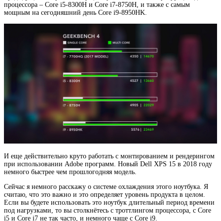
процессора – Core i5-8300H и Core i7-8750H, и также с самым
мощным на сегодняшний день Core i9-8950HK.
И еще действительно круто работать с монтированием и рендерингом
при использовании Adobe программ. Новый Dell XPS 15 в 2018 году
немного быстрее чем прошлогодняя модель.
Сейчас я немного расскажу о системе охлаждения этого ноутбука. Я
считаю, что это важно и это определяет уровень продукта в целом.
Если вы будете использовать это ноутбук длительный период времени
под нагрузками, то вы столкнётесь с троттлингом процессора, с Core
i5 и Core i7 не так часто, и немного чаще с Core i9.