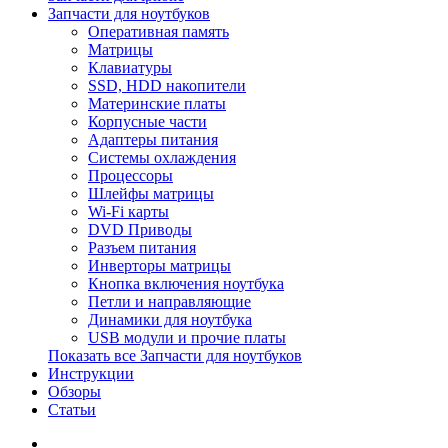
Запчасти для ноутбуков
Оперативная память
Матрицы
Клавиатуры
SSD, HDD накопители
Материнские платы
Корпусные части
Адаптеры питания
Системы охлаждения
Процессоры
Шлейфы матрицы
Wi-Fi карты
DVD Приводы
Разъем питания
Инверторы матрицы
Кнопка включения ноутбука
Петли и направляющие
Динамики для ноутбука
USB модули и прочие платы
Показать все Запчасти для ноутбуков
Инструкции
Обзоры
Статьи