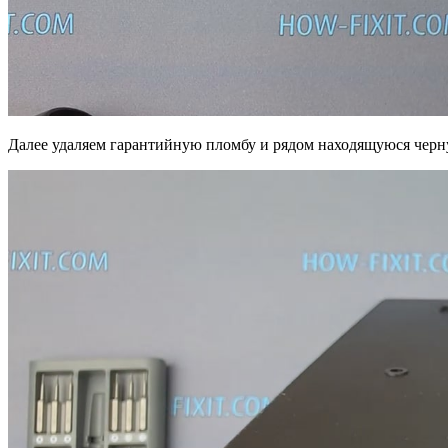
Далее удаляем гарантийную пломбу и рядом находящуюся черну